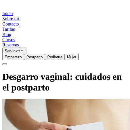
Inicio
Sobre mí
Contacto
Tarifas
Blog
Cursos
Reservas
Servicios
Embarazo
Postparto
Pediatría
Mujer
Desgarro vaginal: cuidados en
el postparto